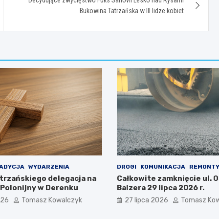
Decydujące zwycięstwo Fuks Sanovii Lesko nad Rysami
Bukowina Tatrzańska w III lidze kobiet
ADYCJA
WYDARZENIA
DROGI
KOMUNIKACJA
REMONT
trzańskiego delegacja na
Całkowite zamknięcie ul. 
 Polonijny w Derenku
Balzera 29 lipca 2026 r.
026
Tomasz Kowalczyk
27 lipca 2026
Tomasz Kow