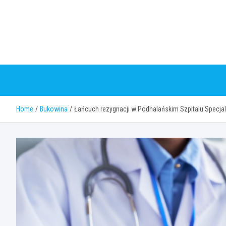
Skip
to
content
Home
Bukowina
Łańcuch rezygnacji w Podhalańskim Szpitalu Specja