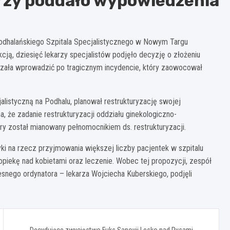
arzy poddało wypowiedzenia
Podhalańskiego Szpitala Specjalistycznego w Nowym Targu
ją, dziesięć lekarzy specjalistów podjęło decyzję o złożeniu
rzała wprowadzić po tragicznym incydencie, który zaowocował
alistyczną na Podhalu, planował restrukturyzację swojej
 że zadanie restrukturyzacji oddziału ginekologiczno-
y został mianowany pełnomocnikiem ds. restrukturyzacji.
ki na rzecz przyjmowania większej liczby pacjentek w szpitalu
piekę nad kobietami oraz leczenie. Wobec tej propozycji, zespół
nego ordynatora – lekarza Wojciecha Kuberskiego, podjęli