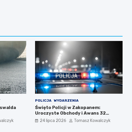
Y
POLICJA
WYDARZENIA
Oswalda
Święto Policji w Zakopanem:
Uroczyste Obchody i Awans 32
Funkcjonariuszy
alczyk
24 lipca 2026
Tomasz Kowalczyk