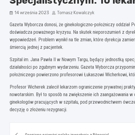
Specjalistycznym: 10 lek
14 września 2023
Tomasz Kowalczyk
Gazeta Wyborcza donosi, że ginekologiczno-położniczy oddział 
doświadcza poważnego kryzysu. Na skutek nieporozumień z dyrekc
wypowiedzeń. Problem wynikł na tle zmian, które dyrekcja zamie
śmiercią jednej z pacjentek.
Szpital im. Jana Pawła II w Nowym Targu, będący jednostką specj
działalności po zgubnym wydarzeniu. Gazeta Wyborcza przypomina,
położniczego powierzono profesorowi Łukaszowi Wicherkowi, któr
Profesor Wicherek zalecił lekarzom ograniczenie prywatnej prakty
nowotarskim. Był to sposób na zwiększenie ich zaangażowania w o
ginekologów pracujących w szpitalu, pod przewodnictwem ówczes
decyzję o złożeniu rezygnacji.
Nawigacja