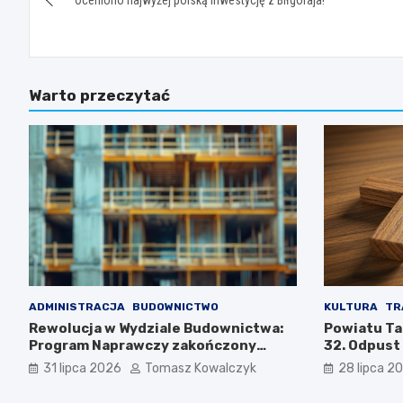
Oceniono najwyżej polską inwestycję z Biłgoraja!
wpisu
Warto przeczytać
ADMINISTRACJA
BUDOWNICTWO
KULTURA
TR
Rewolucja w Wydziale Budownictwa:
Powiatu Ta
Program Naprawczy zakończony
32. Odpust
sukcesem
31 lipca 2026
Tomasz Kowalczyk
28 lipca 2