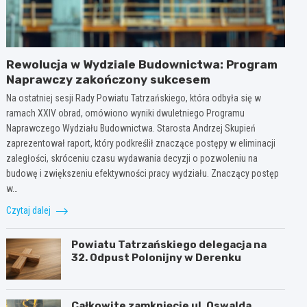
Rewolucja w Wydziale Budownictwa: Program
Naprawczy zakończony sukcesem
Na ostatniej sesji Rady Powiatu Tatrzańskiego, która odbyła się w
ramach XXIV obrad, omówiono wyniki dwuletniego Programu
Naprawczego Wydziału Budownictwa. Starosta Andrzej Skupień
zaprezentował raport, który podkreślił znaczące postępy w eliminacji
zaległości, skróceniu czasu wydawania decyzji o pozwoleniu na
budowę i zwiększeniu efektywności pracy wydziału. Znaczący postęp
w…
Czytaj dalej
Powiatu Tatrzańskiego delegacja na
32. Odpust Polonijny w Derenku
Całkowite zamknięcie ul. Oswalda