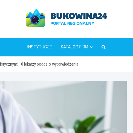
www.bukowina24.pl
INSTYTUCJE
KATALOG FIRM
listycznym: 10 lekarzy poddało wypowiedzenia