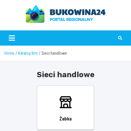
Skip
to
content
www.bukowina24.pl
Home
Katalog firm
Sieci handlowe
Sieci handlowe
Żabka