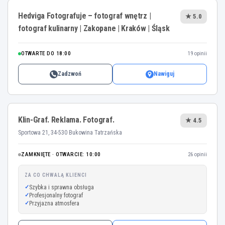
Hedviga Fotografuje – fotograf wnętrz |
★ 5.0
fotograf kulinarny | Zakopane | Kraków | Śląsk
OTWARTE DO 18:00
19 opinii
Zadzwoń
Nawiguj
Klin-Graf. Reklama. Fotograf.
★ 4.5
Sportowa 21, 34-530 Bukowina Tatrzańska
ZAMKNIĘTE · OTWARCIE: 10:00
26 opinii
ZA CO CHWALĄ KLIENCI
Szybka i sprawna obsługa
Profesjonalny fotograf
Przyjazna atmosfera