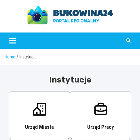
Skip
to
content
www.bukowina24.pl
Home
Instytucje
Instytucje
Urząd Miasta
Urząd Pracy