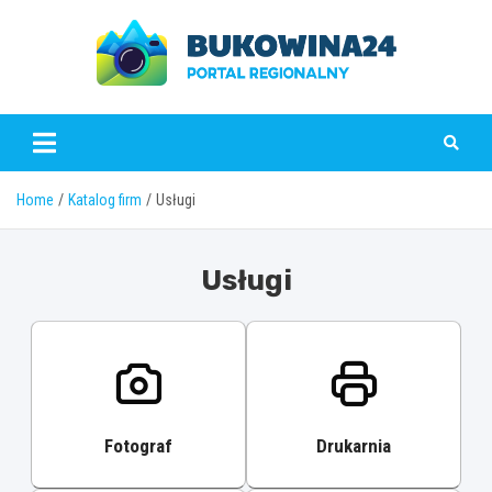
Skip
to
content
www.bukowina24.pl
Home
Katalog firm
Usługi
Usługi
Fotograf
Drukarnia