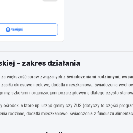
Nawiguj
iej – zakres działania
a za większość spraw związanych z
świadczeniami rodzinnymi, wspa
. zasiłki okresowe i celowe, dodatki mieszkaniowe, świadczenia wych
i gminy, szkołami i organizacjami pozarządowymi, dlatego często stano
ny ośrodek, a które np. urząd gminy czy ZUS (dotyczy to części progra
ia rodzinne, dodatki mieszkaniowe, świadczenia z funduszu alimentacyj