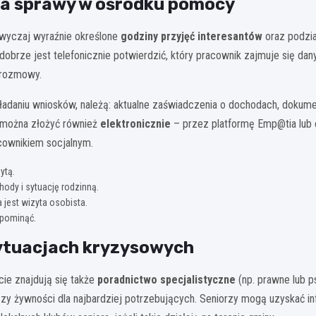
ia sprawy w ośrodku pomocy
zwyczaj wyraźnie określone
godziny przyjęć interesantów
oraz podzia
dobrze jest telefonicznie potwierdzić, który pracownik zajmuje się da
 rozmowy.
ładaniu wniosków, należą: aktualne zaświadczenia o dochodach, dokume
 można złożyć również
elektronicznie
– przez platformę Emp@tia lub 
ownikiem socjalnym.
ytą.
dy i sytuację rodzinną.
 jest wizyta osobista.
 pominąć.
 sytuacjach kryzysowych
cie znajdują się także
poradnictwo specjalistyczne
(np. prawne lub p
zy żywności dla najbardziej potrzebujących. Seniorzy mogą uzyskać i