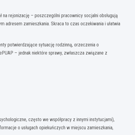
ł na rejonizację – poszczególni pracownicy socjalni obsługują
nym adresem zamieszkania. Skraca to czas oczekiwania i ułatwia
nty potwierdzające sytuację rodzinną, orzeczenia o
ePUAP – jednak niektóre sprawy, zwłaszcza związane z
sychologiczne, często we współpracy z innymi instytucjami),
nformacje o usługach opiekuńczych w miejscu zamieszkania,