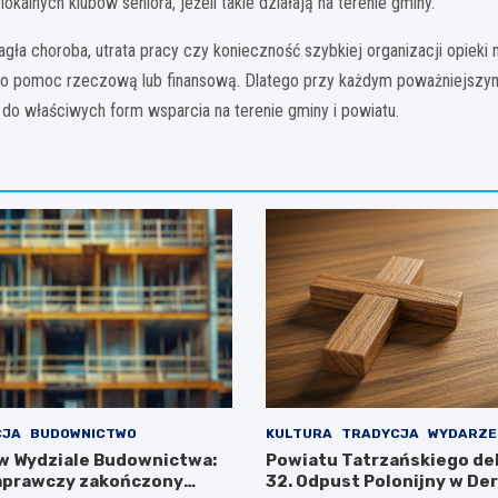
lnych klubów seniora, jeżeli takie działają na terenie gminy.
ła choroba, utrata pracy czy konieczność szybkiej organizacji opieki
 po pomoc rzeczową lub finansową. Dlatego przy każdym poważniejszy
do właściwych form wsparcia na terenie gminy i powiatu.
CJA
BUDOWNICTWO
KULTURA
TRADYCJA
WYDARZE
w Wydziale Budownictwa:
Powiatu Tatrzańskiego de
aprawczy zakończony
32. Odpust Polonijny w De