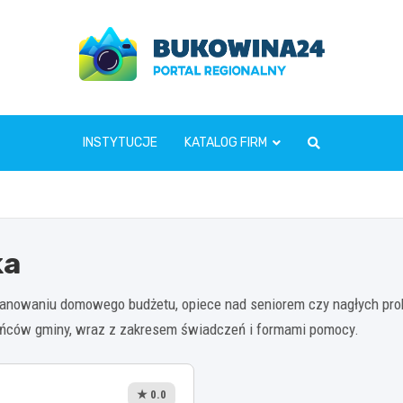
www.bukowina24.pl
INSTYTUCJE
KATALOG FIRM
ka
anowaniu domowego budżetu, opiece nad seniorem czy nagłych prob
ńców gminy, wraz z zakresem świadczeń i formami pomocy.
★ 0.0