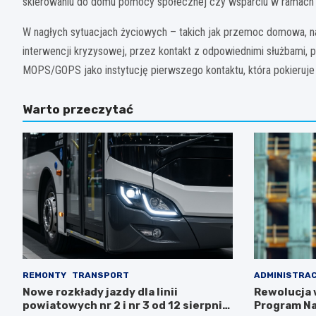
skierowaniu do domu pomocy społecznej czy wsparciu w ramach loka
W nagłych sytuacjach życiowych – takich jak przemoc domowa, nag
interwencji kryzysowej, przez kontakt z odpowiednimi służbami,
MOPS/GOPS jako instytucję pierwszego kontaktu, która pokieruje 
Warto przeczytać
REMONTY
TRANSPORT
ADMINISTRA
Nowe rozkłady jazdy dla linii
Rewolucja 
powiatowych nr 2 i nr 3 od 12 sierpnia
Program N