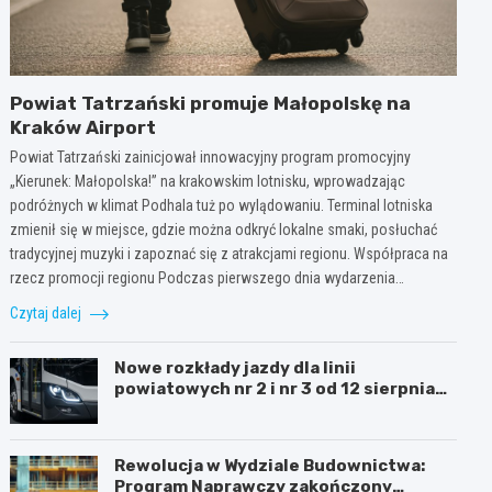
Powiat Tatrzański promuje Małopolskę na
Kraków Airport
Powiat Tatrzański zainicjował innowacyjny program promocyjny
„Kierunek: Małopolska!” na krakowskim lotnisku, wprowadzając
podróżnych w klimat Podhala tuż po wylądowaniu. Terminal lotniska
zmienił się w miejsce, gdzie można odkryć lokalne smaki, posłuchać
tradycyjnej muzyki i zapoznać się z atrakcjami regionu. Współpraca na
rzecz promocji regionu Podczas pierwszego dnia wydarzenia…
Czytaj dalej
Nowe rozkłady jazdy dla linii
powiatowych nr 2 i nr 3 od 12 sierpnia
2026 roku.
Rewolucja w Wydziale Budownictwa:
Program Naprawczy zakończony