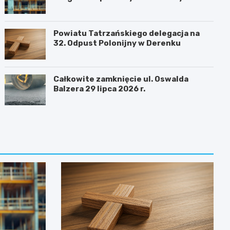
sukcesem
Powiatu Tatrzańskiego delegacja na
32. Odpust Polonijny w Derenku
Całkowite zamknięcie ul. Oswalda
Balzera 29 lipca 2026 r.