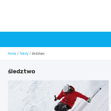
Skip
to
content
Home
Teksty
śledztwo
śledztwo