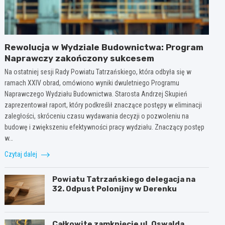
Rewolucja w Wydziale Budownictwa: Program
Naprawczy zakończony sukcesem
Na ostatniej sesji Rady Powiatu Tatrzańskiego, która odbyła się w
ramach XXIV obrad, omówiono wyniki dwuletniego Programu
Naprawczego Wydziału Budownictwa. Starosta Andrzej Skupień
zaprezentował raport, który podkreślił znaczące postępy w eliminacji
zaległości, skróceniu czasu wydawania decyzji o pozwoleniu na
budowę i zwiększeniu efektywności pracy wydziału. Znaczący postęp
w…
Czytaj dalej
Powiatu Tatrzańskiego delegacja na
32. Odpust Polonijny w Derenku
Całkowite zamknięcie ul. Oswalda