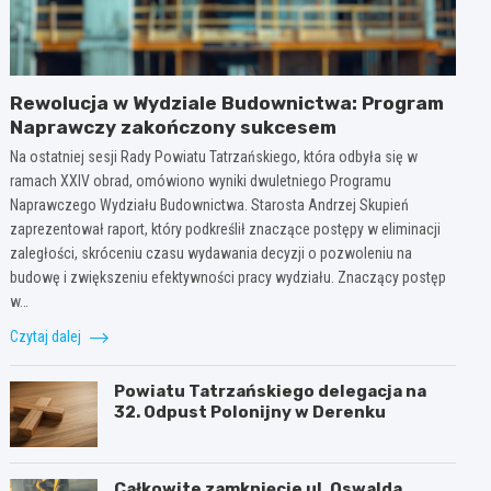
Rewolucja w Wydziale Budownictwa: Program
Naprawczy zakończony sukcesem
Na ostatniej sesji Rady Powiatu Tatrzańskiego, która odbyła się w
ramach XXIV obrad, omówiono wyniki dwuletniego Programu
Naprawczego Wydziału Budownictwa. Starosta Andrzej Skupień
zaprezentował raport, który podkreślił znaczące postępy w eliminacji
zaległości, skróceniu czasu wydawania decyzji o pozwoleniu na
budowę i zwiększeniu efektywności pracy wydziału. Znaczący postęp
w…
Czytaj dalej
Powiatu Tatrzańskiego delegacja na
32. Odpust Polonijny w Derenku
Całkowite zamknięcie ul. Oswalda