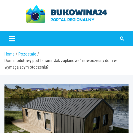
Skip
to
content
www.bukowina24.pl
Home
Pozostałe
Dom modułowy pod Tatrami. Jak zaplanować nowoczesny dom w
wymagającym otoczeniu?