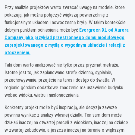
Przy analizie projektów warto zwracać uwagę na modele, które
pokazują, jak można połączyć większą powierzchnię z
funkcjonalnym układem i nowoczesną bryłą. W takim kontekście
dobrym punktem odniesienia może być
Evergreen XL od Aurora
Company jako przykład przestronnego domu modułowego
zaprojektowanego z myślą o wygodnym układzie i relacji z
otoczeniem
.
Taki dom warto analizować nie tylko przez pryzmat metrażu.
Istotne jest to, jak zaplanowano strefę dzienną, sypialnie,
przechowywanie, przejście na taras i dostęp do światła. W
regionie górskim dodatkowe znaczenie ma ustawienie budynku
wobec widoku, wiatru i nasłonecznienia.
Konkretny projekt może być inspiracją, ale decyzja zawsze
powinna wynikać z analizy własnej działki. Ten sam dom może
działać inaczej na otwartej parceli z widokiem, inaczej na działce
w zwartej zabudowie, a jeszcze inaczej na terenie o większym