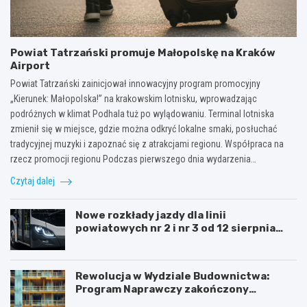
Powiat Tatrzański promuje Małopolskę na Kraków
Airport
Powiat Tatrzański zainicjował innowacyjny program promocyjny
„Kierunek: Małopolska!” na krakowskim lotnisku, wprowadzając
podróżnych w klimat Podhala tuż po wylądowaniu. Terminal lotniska
zmienił się w miejsce, gdzie można odkryć lokalne smaki, posłuchać
tradycyjnej muzyki i zapoznać się z atrakcjami regionu. Współpraca na
rzecz promocji regionu Podczas pierwszego dnia wydarzenia…
Czytaj dalej
Nowe rozkłady jazdy dla linii
powiatowych nr 2 i nr 3 od 12 sierpnia
2026 roku.
Rewolucja w Wydziale Budownictwa:
Program Naprawczy zakończony
sukcesem