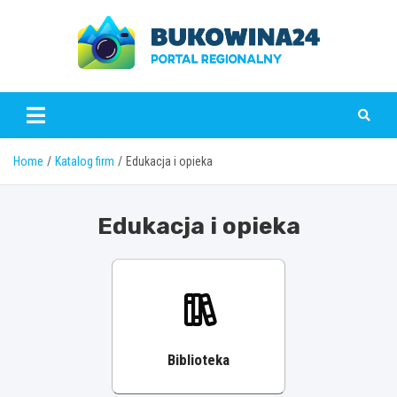
Skip
to
content
www.bukowina24.pl
Home
Katalog firm
Edukacja i opieka
Edukacja i opieka
Biblioteka