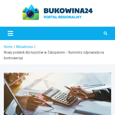
Skip
to
content
www.bukowina24.pl
Home
Aktualności
Nowy podatek dla turystów w Zakopanem – Burmistrz odpowiada na
kontrowersje