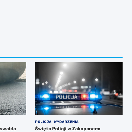
Y
POLICJA
WYDARZENIA
Oswalda
Święto Policji w Zakopanem: