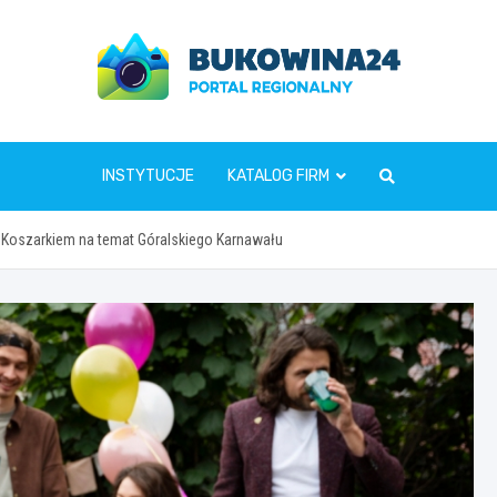
www.bukowina24.pl
INSTYTUCJE
KATALOG FIRM
m Koszarkiem na temat Góralskiego Karnawału