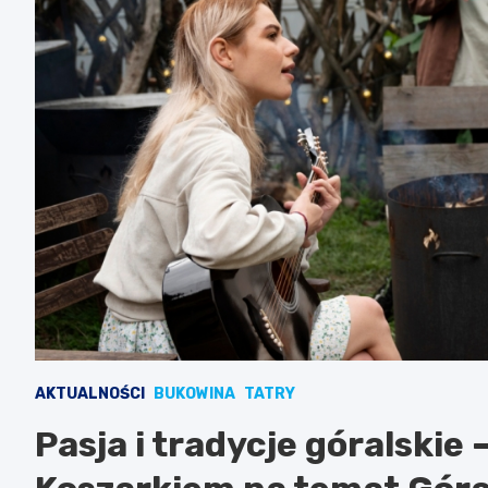
AKTUALNOŚCI
BUKOWINA
TATRY
Pasja i tradycje góralski