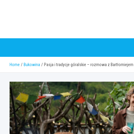
Skip
to
content
Home
Bukowina
Pasja i tradycje góralskie – rozmowa z Bartłomieje