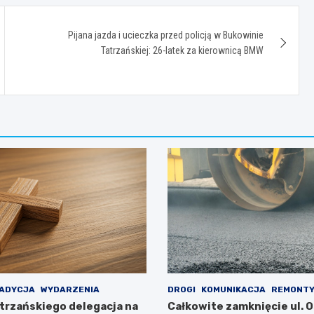
Pijana jazda i ucieczka przed policją w Bukowinie
Tatrzańskiej: 26-latek za kierownicą BMW
ADYCJA
WYDARZENIA
DROGI
KOMUNIKACJA
REMONT
trzańskiego delegacja na
Całkowite zamknięcie ul. 