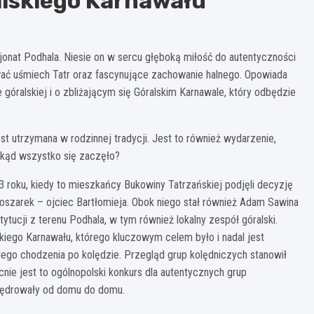
lskiego Karnawału
jonat Podhala. Niesie on w sercu głęboką miłość do autentyczności
wać uśmiech Tatr oraz fascynujące zachowanie halnego. Opowiada
 góralskiej i o zbliżającym się Góralskim Karnawale, który odbędzie
jest utrzymana w rodzinnej tradycji. Jest to również wydarzenie,
 skąd wszystko się zaczęło?
 roku, kiedy to mieszkańcy Bukowiny Tatrzańskiej podjęli decyzję
szarek – ojciec Bartłomieja. Obok niego stał również Adam Sawina
tucji z terenu Podhala, w tym również lokalny zespół góralski.
kiego Karnawału, którego kluczowym celem było i nadal jest
ego chodzenia po kolędzie. Przegląd grup kolędniczych stanowił
nie jest to ogólnopolski konkurs dla autentycznych grup
 wędrowały od domu do domu.