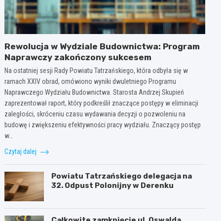
Rewolucja w Wydziale Budownictwa: Program
Naprawczy zakończony sukcesem
Na ostatniej sesji Rady Powiatu Tatrzańskiego, która odbyła się w
ramach XXIV obrad, omówiono wyniki dwuletniego Programu
Naprawczego Wydziału Budownictwa. Starosta Andrzej Skupień
zaprezentował raport, który podkreślił znaczące postępy w eliminacji
zaległości, skróceniu czasu wydawania decyzji o pozwoleniu na
budowę i zwiększeniu efektywności pracy wydziału. Znaczący postęp
w…
Czytaj dalej
Powiatu Tatrzańskiego delegacja na
32. Odpust Polonijny w Derenku
Całkowite zamknięcie ul. Oswalda