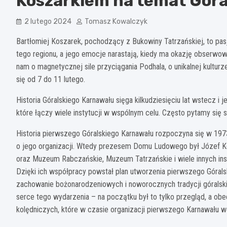
Koszarkiem na temat Góra
2 lutego 2024
Tomasz Kowalczyk
Bartłomiej Koszarek, pochodzący z Bukowiny Tatrzańskiej, to pas
tego regionu, a jego emocje narastają, kiedy ma okazję obserwo
nam o magnetycznej sile przyciągania Podhala, o unikalnej kulturze
się od 7 do 11 lutego.
Historia Góralskiego Karnawału sięga kilkudziesięciu lat wstecz i 
które łączy wiele instytucji w wspólnym celu. Często pytamy się
Historia pierwszego Góralskiego Karnawału rozpoczyna się w 1973
o jego organizacji. Wtedy prezesem Domu Ludowego był Józef Ko
oraz Muzeum Rabczańskie, Muzeum Tatrzańskie i wiele innych insty
Dzięki ich współpracy powstał plan utworzenia pierwszego Górals
zachowanie bożonarodzeniowych i noworocznych tradycji góralski
serce tego wydarzenia – na początku był to tylko przegląd, a obec
kolędniczych, które w czasie organizacji pierwszego Karnawału