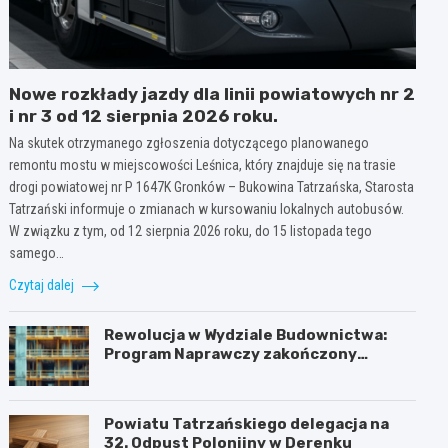
Nowe rozkłady jazdy dla linii powiatowych nr 2
i nr 3 od 12 sierpnia 2026 roku.
Na skutek otrzymanego zgłoszenia dotyczącego planowanego
remontu mostu w miejscowości Leśnica, który znajduje się na trasie
drogi powiatowej nr P 1647K Gronków – Bukowina Tatrzańska, Starosta
Tatrzański informuje o zmianach w kursowaniu lokalnych autobusów.
W związku z tym, od 12 sierpnia 2026 roku, do 15 listopada tego
samego…
Czytaj dalej
Rewolucja w Wydziale Budownictwa:
Program Naprawczy zakończony
sukcesem
Powiatu Tatrzańskiego delegacja na
32. Odpust Polonijny w Derenku