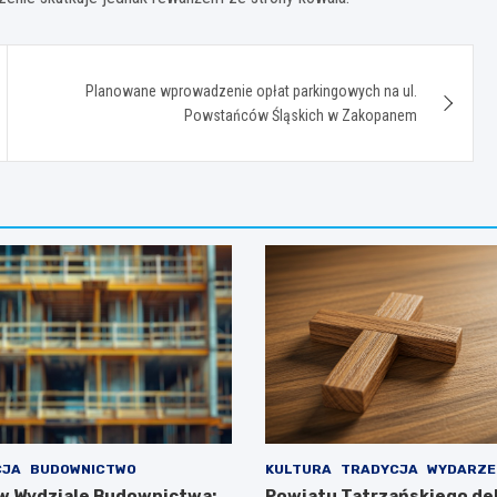
Planowane wprowadzenie opłat parkingowych na ul.
Powstańców Śląskich w Zakopanem
CJA
BUDOWNICTWO
KULTURA
TRADYCJA
WYDARZE
w Wydziale Budownictwa:
Powiatu Tatrzańskiego de