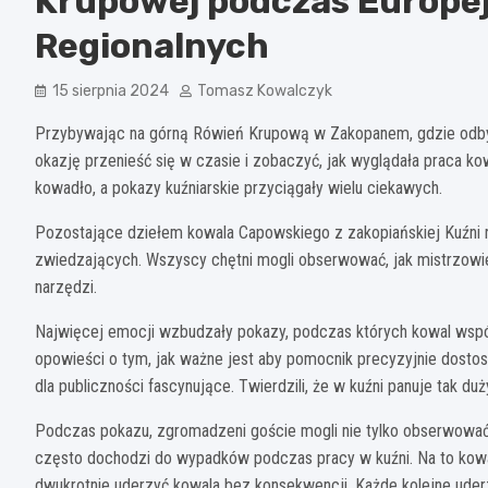
Krupowej podczas Europe
Regionalnych
15 sierpnia 2024
Tomasz Kowalczyk
Przybywając na górną Rówień Krupową w Zakopanem, gdzie odbywał
okazję przenieść się w czasie i zobaczyć, jak wyglądała praca k
kowadło, a pokazy kuźniarskie przyciągały wielu ciekawych.
Pozostające dziełem kowala Capowskiego z zakopiańskiej Kuźni
zwiedzających. Wszyscy chętni mogli obserwować, jak mistrzowi
narzędzi.
Najwięcej emocji wzbudzały pokazy, podczas których kowal wspó
opowieści o tym, jak ważne jest aby pomocnik precyzyjnie dost
dla publiczności fascynujące. Twierdzili, że w kuźni panuje tak du
Podczas pokazu, zgromadzeni goście mogli nie tylko obserwować, 
często dochodzi do wypadków podczas pracy w kuźni. Na to ko
dwukrotnie uderzyć kowala bez konsekwencji. Każde kolejne uder