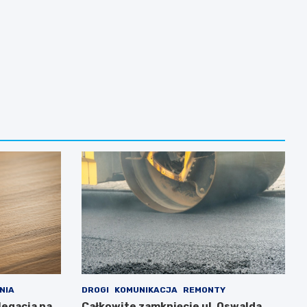
NIA
DROGI
KOMUNIKACJA
REMONTY
legacja na
Całkowite zamknięcie ul. Oswalda