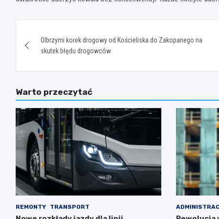
Nawigacja
Olbrzymi korek drogowy od Kościeliska do Zakopanego na
wpisu
skutek błędu drogowców
Warto przeczytać
REMONTY
TRANSPORT
ADMINISTRA
Nowe rozkłady jazdy dla linii
Rewolucja 