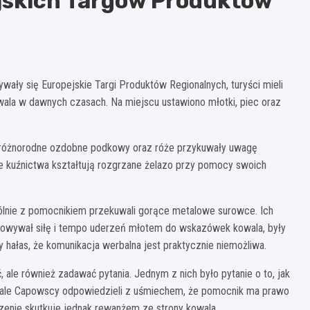
jskich Targów Produktów
y się Europejskie Targi Produktów Regionalnych, turyści mieli
owala w dawnych czasach. Na miejscu ustawiono młotki, piec oraz
 różnorodne ozdobne podkowy oraz róże przykuwały uwagę
e kuźnictwa kształtują rozgrzane żelazo przy pomocy swoich
lnie z pomocnikiem przekuwali gorące metalowe surowce. Ich
osowywał siłę i tempo uderzeń młotem do wskazówek kowala, były
ży hałas, że komunikacja werbalna jest praktycznie niemożliwa.
ale również zadawać pytania. Jednym z nich było pytanie o to, jak
wale Capowscy odpowiedzieli z uśmiechem, że pomocnik ma prawo
zenie skutkuje jednak rewanżem ze strony kowala.