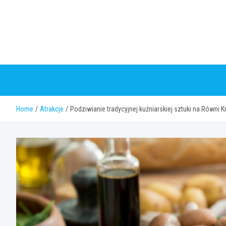
Skip
to
content
Home
Atrakcje
Podziwianie tradycyjnej kuźniarskiej sztuki na Równ