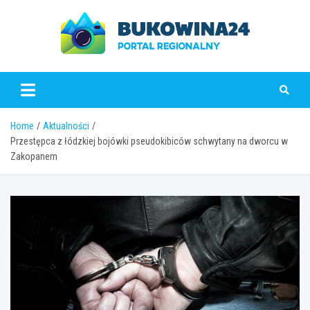
Skip
to
content
www.bukowina24.pl
Home
Aktualności
Przestępca z łódzkiej bojówki pseudokibiców schwytany na dworcu w
Zakopanem