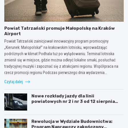
Powiat Tatrzański promuje Małopolskę na Kraków
Airport
Powiat Tatrzański zainicjował innowacyjny program promocyjny
„Kierunek: Małopolska!” na krakowskim lotnisku, wprowadzając
podróżnych w klimat Podhala tuż po wylądowaniu. Terminal lotniska
zmienił się w miejsce, gdzie można odkryć lokalne smaki, posłuchać
tradycyjnej muzyki i zapoznać się z atrakcjami regionu. Współpraca na
rzecz promocji regionu Podczas pierwszego dnia wydarzenia…
Czytaj dalej
Nowe rozkłady jazdy dla linii
powiatowych nr 2 i nr 3 od 12 sierpnia
2026 roku.
Rewolucja w Wydziale Budownictwa:
Program Naprawczy zakończony