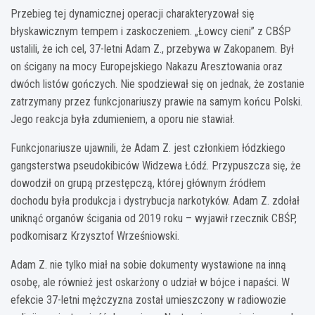
Przebieg tej dynamicznej operacji charakteryzował się
błyskawicznym tempem i zaskoczeniem. „Łowcy cieni” z CBŚP
ustalili, że ich cel, 37-letni Adam Z., przebywa w Zakopanem. Był
on ścigany na mocy Europejskiego Nakazu Aresztowania oraz
dwóch listów gończych. Nie spodziewał się on jednak, że zostanie
zatrzymany przez funkcjonariuszy prawie na samym końcu Polski.
Jego reakcja była zdumieniem, a oporu nie stawiał.
Funkcjonariusze ujawnili, że Adam Z. jest członkiem łódzkiego
gangsterstwa pseudokibiców Widzewa Łódź. Przypuszcza się, że
dowodził on grupą przestępczą, której głównym źródłem
dochodu była produkcja i dystrybucja narkotyków. Adam Z. zdołał
uniknąć organów ścigania od 2019 roku – wyjawił rzecznik CBŚP,
podkomisarz Krzysztof Wrześniowski.
Adam Z. nie tylko miał na sobie dokumenty wystawione na inną
osobę, ale również jest oskarżony o udział w bójce i napaści. W
efekcie 37-letni mężczyzna został umieszczony w radiowozie