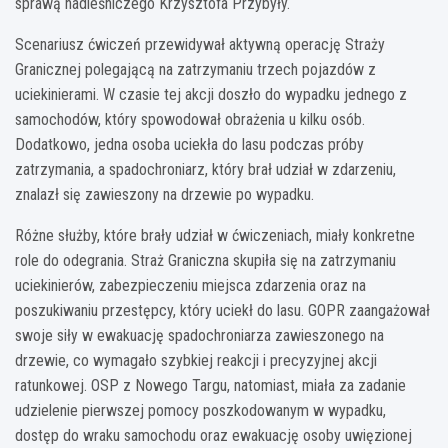
sprawą nadleśniczego Krzysztofa Przybyły.
Scenariusz ćwiczeń przewidywał aktywną operację Straży
Granicznej polegającą na zatrzymaniu trzech pojazdów z
uciekinierami. W czasie tej akcji doszło do wypadku jednego z
samochodów, który spowodował obrażenia u kilku osób.
Dodatkowo, jedna osoba uciekła do lasu podczas próby
zatrzymania, a spadochroniarz, który brał udział w zdarzeniu,
znalazł się zawieszony na drzewie po wypadku.
Różne służby, które brały udział w ćwiczeniach, miały konkretne
role do odegrania. Straż Graniczna skupiła się na zatrzymaniu
uciekinierów, zabezpieczeniu miejsca zdarzenia oraz na
poszukiwaniu przestępcy, który uciekł do lasu. GOPR zaangażował
swoje siły w ewakuację spadochroniarza zawieszonego na
drzewie, co wymagało szybkiej reakcji i precyzyjnej akcji
ratunkowej. OSP z Nowego Targu, natomiast, miała za zadanie
udzielenie pierwszej pomocy poszkodowanym w wypadku,
dostęp do wraku samochodu oraz ewakuację osoby uwięzionej