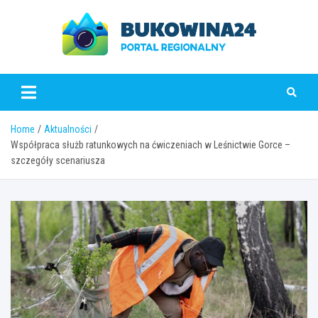
Skip
to
content
www.bukowina24.pl
Home
Aktualności
Współpraca służb ratunkowych na ćwiczeniach w Leśnictwie Gorce –
szczegóły scenariusza