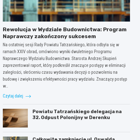
Rewolucja w Wydziale Budownictwa: Program
Naprawczy zakończony sukcesem
Na ostatniej sesji Rady Powiatu Tatrzańskiego, która odbyła się w
ramach XXIV obrad, omówiono wyniki dwuletniego Programu
Naprawczego Wydziału Budownictwa. Starosta Andrzej Skupień
zaprezentował raport, który podkreślił znaczące postępy w eliminacji
zaległości, skróceniu czasu wydawania decyzji o pozwoleniu na
budowę i zwiększeniu efektywności pracy wydziału. Znaczący postęp
w…
Czytaj dalej
Powiatu Tatrzańskiego delegacja na
32. Odpust Polonijny w Derenku
Całkowite zamknięcie ul. Oswalda