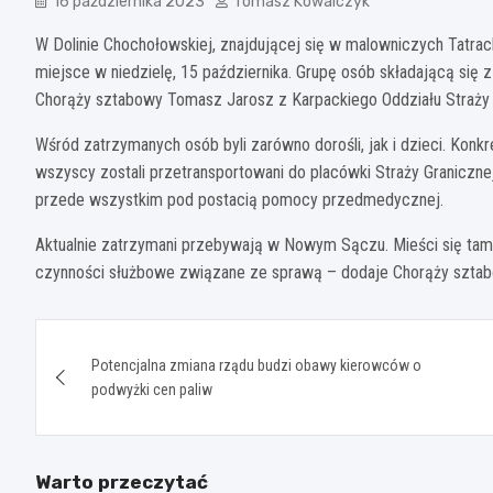
16 października 2023
Tomasz Kowalczyk
W Dolinie Chochołowskiej, znajdującej się w malowniczych Tatrac
miejsce w niedzielę, 15 października. Grupę osób składającą się 
Chorąży sztabowy Tomasz Jarosz z Karpackiego Oddziału Straży 
Wśród zatrzymanych osób byli zarówno dorośli, jak i dzieci. Konkr
wszyscy zostali przetransportowani do placówki Straży Graniczn
przede wszystkim pod postacią pomocy przedmedycznej.
Aktualnie zatrzymani przebywają w Nowym Sączu. Mieści się tam s
czynności służbowe związane ze sprawą – dodaje Chorąży sztabo
Nawigacja
Potencjalna zmiana rządu budzi obawy kierowców o
wpisu
podwyżki cen paliw
Warto przeczytać