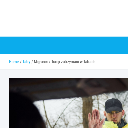
Skip
to
content
Home
Tatry
Migranci z Turcji zatrzymani w Tatrach