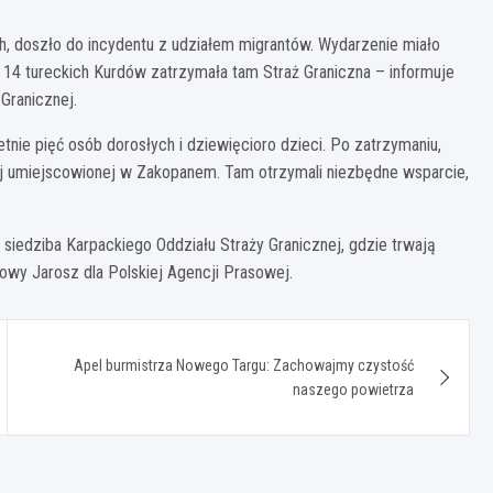
h, doszło do incydentu z udziałem migrantów. Wydarzenie miało
z 14 tureckich Kurdów zatrzymała tam Straż Graniczna – informuje
Granicznej.
etnie pięć osób dorosłych i dziewięcioro dzieci. Po zatrzymaniu,
ej umiejscowionej w Zakopanem. Tam otrzymali niezbędne wsparcie,
iedziba Karpackiego Oddziału Straży Granicznej, gdzie trwają
wy Jarosz dla Polskiej Agencji Prasowej.
Apel burmistrza Nowego Targu: Zachowajmy czystość
naszego powietrza