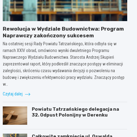
Rewolucja w Wydziale Budownictwa: Program
Naprawczy zakończony sukcesem
Na ostatniej sesji Rady Powiatu Tatrzańskiego, która odbyła się w
ramach XXIV obrad, omówiono wyniki dwuletniego Programu
Naprawczego Wydziału Budownictwa. Starosta Andrzej Skupień
zaprezentował raport, który podkreślił znaczące postępy w eliminacji
zaległości, skróceniu czasu wydawania decyzji o pozwoleniu na
budowę i zwiększeniu efektywności pracy wydziału. Znaczący postęp
w…
Czytaj dalej
Powiatu Tatrzańskiego delegacja na
32. Odpust Polonijny w Derenku
Całkowite zamknięcie ul. Oswalda