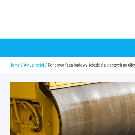
Skip
to
content
Home
Aktualności
Końcowa faza budowy ścieżki dla pieszych na uli