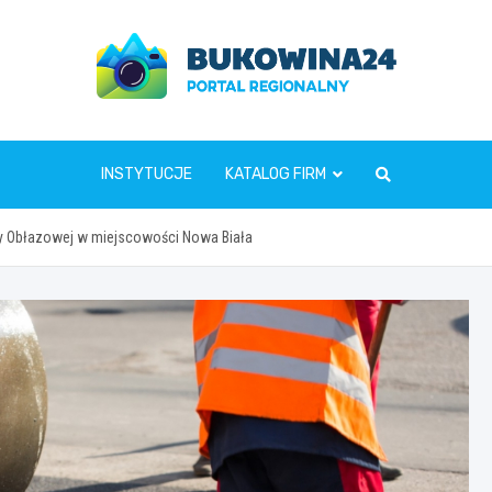
www.bukowina24.pl
INSTYTUCJE
KATALOG FIRM
cy Obłazowej w miejscowości Nowa Biała