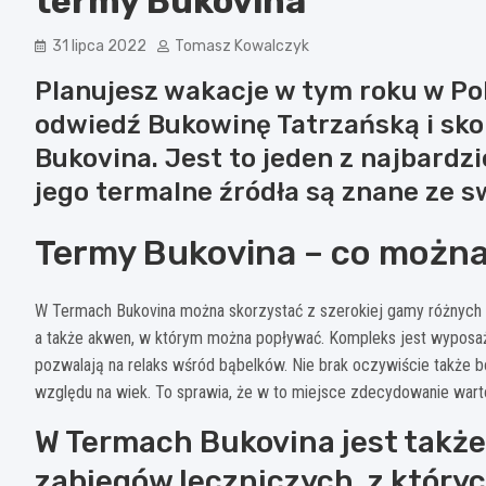
termy Bukovina
31 lipca 2022
Tomasz Kowalczyk
Planujesz wakacje w tym roku w Pol
odwiedź Bukowinę Tatrzańską i sko
Bukovina. Jest to jeden z najbardzi
jego termalne źródła są znane ze s
Termy Bukovina – co można
W Termach Bukovina można skorzystać z szerokiej gamy różnych at
a także akwen, w którym można popływać. Kompleks jest wyposażony
pozwalają na relaks wśród bąbelków. Nie brak oczywiście także b
względu na wiek. To sprawia, że w to miejsce zdecydowanie wart
W Termach Bukovina jest także
zabiegów leczniczych, z który