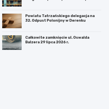
sukcesem
Powiatu Tatrzańskiego delegacja na
32. Odpust Polonijny w Derenku
Całkowite zamknięcie ul. Oswalda
Balzera 29 lipca 2026 r.