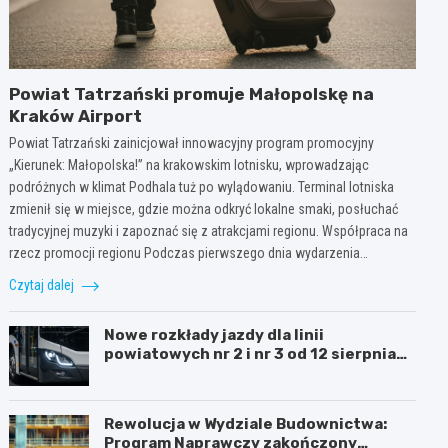
Powiat Tatrzański promuje Małopolskę na
Kraków Airport
Powiat Tatrzański zainicjował innowacyjny program promocyjny
„Kierunek: Małopolska!” na krakowskim lotnisku, wprowadzając
podróżnych w klimat Podhala tuż po wylądowaniu. Terminal lotniska
zmienił się w miejsce, gdzie można odkryć lokalne smaki, posłuchać
tradycyjnej muzyki i zapoznać się z atrakcjami regionu. Współpraca na
rzecz promocji regionu Podczas pierwszego dnia wydarzenia…
Czytaj dalej
Nowe rozkłady jazdy dla linii
powiatowych nr 2 i nr 3 od 12 sierpnia
2026 roku.
Rewolucja w Wydziale Budownictwa:
Program Naprawczy zakończony