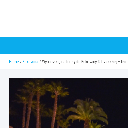
Skip
to
content
Home
Bukowina
Wybierz się na termy do Bukowiny Tatrzańskiej – ter