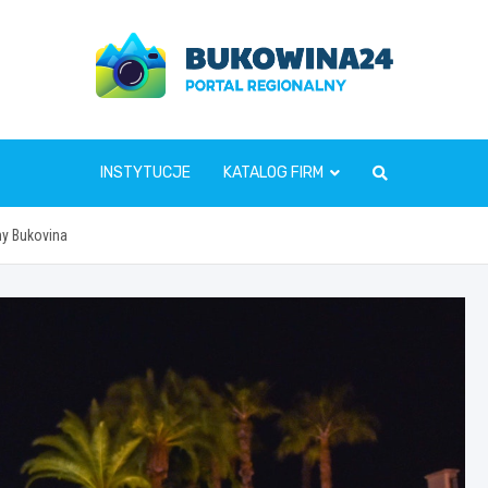
www.bukowina24.pl
INSTYTUCJE
KATALOG FIRM
my Bukovina