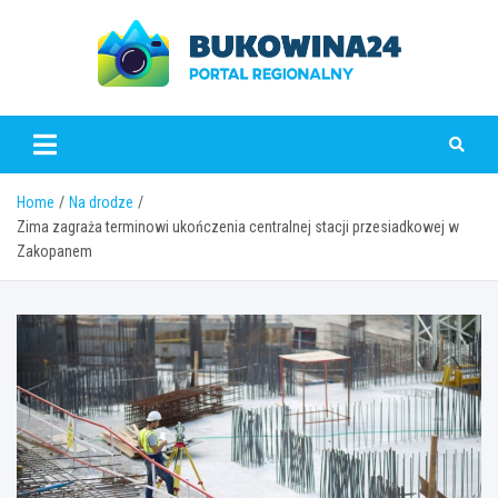
Skip
to
content
www.bukowina24.pl
Home
Na drodze
Zima zagraża terminowi ukończenia centralnej stacji przesiadkowej w
Zakopanem