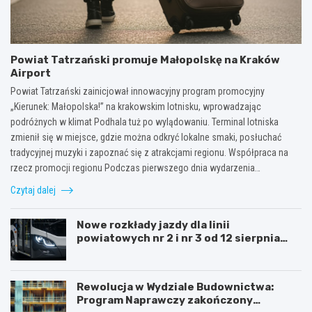
Powiat Tatrzański promuje Małopolskę na Kraków
Airport
Powiat Tatrzański zainicjował innowacyjny program promocyjny
„Kierunek: Małopolska!” na krakowskim lotnisku, wprowadzając
podróżnych w klimat Podhala tuż po wylądowaniu. Terminal lotniska
zmienił się w miejsce, gdzie można odkryć lokalne smaki, posłuchać
tradycyjnej muzyki i zapoznać się z atrakcjami regionu. Współpraca na
rzecz promocji regionu Podczas pierwszego dnia wydarzenia…
Czytaj dalej
Nowe rozkłady jazdy dla linii
powiatowych nr 2 i nr 3 od 12 sierpnia
2026 roku.
Rewolucja w Wydziale Budownictwa:
Program Naprawczy zakończony